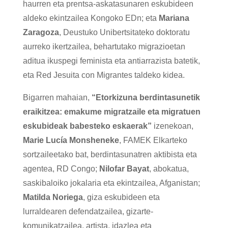
haurren eta prentsa-askatasunaren eskubideen
aldeko ekintzailea Kongoko EDn; eta
Mariana
Zaragoza
, Deustuko Unibertsitateko doktoratu
aurreko ikertzailea, behartutako migrazioetan
aditua ikuspegi feminista eta antiarrazista batetik,
eta Red Jesuita con Migrantes taldeko kidea.
Bigarren mahaian,
“Etorkizuna berdintasunetik
eraikitzea: emakume migratzaile eta migratuen
eskubideak babesteko eskaerak”
izenekoan,
Marie Lucía Monsheneke
, FAMEK Elkarteko
sortzaileetako bat, berdintasunatren aktibista eta
agentea, RD Congo;
Nilofar Bayat
, abokatua,
saskibaloiko jokalaria eta ekintzailea, Afganistan;
Matilda Noriega
, giza eskubideen eta
lurraldearen defendatzailea, gizarte-
komunikatzailea, artista, idazlea eta