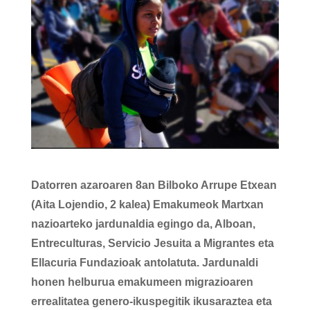
Datorren azaroaren 8an Bilboko Arrupe Etxean
(Aita Lojendio, 2 kalea) Emakumeok Martxan
nazioarteko jardunaldia egingo da, Alboan,
Entreculturas, Servicio Jesuita a Migrantes eta
Ellacuria Fundazioak antolatuta. Jardunaldi
honen helburua emakumeen migrazioaren
errealitatea genero-ikuspegitik ikusaraztea eta