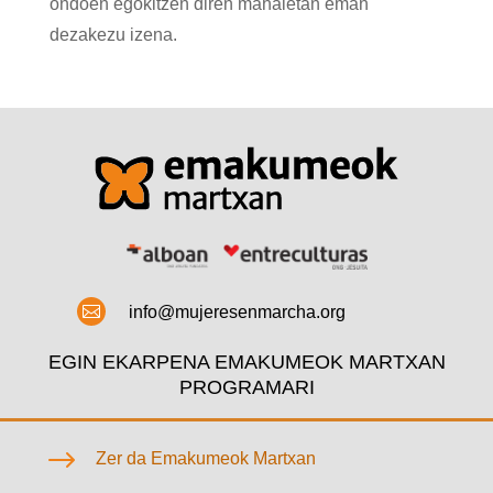
ondoen egokitzen diren mahaietan eman
dezakezu izena.

info@mujeresenmarcha.org
EGIN EKARPENA EMAKUMEOK MARTXAN
PROGRAMARI
$
Zer da Emakumeok Martxan