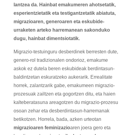
lantzea da. Hainbat emakumeren ahotsetatik,
esperientzietatik eta testigantzetatik abiatuta,
migrazioaren, generoaren eta eskubide-
urraketen arteko harremanean sakonduko
dugu, hainbat dimentsiotatik.
Migrazio-testuinguru desberdinek berresten dute,
genero-rol tradizionalen ondorioz, emakume
askok ez dutela beren eskubideak berdintasun-
baldintzetan eskuratzeko aukerarik. Errealitate
horrek, zalantzarik gabe, emakumeen migrazio-
prozesuak zailtzen eta gogortzen ditu, eta haien
kalteberatasuna areagotzen du migrazio-prozesu
osoan zehar eta desberdintasun-harremanak
betikotzen. Horrela, bada, azken urteotan
migrazioaren feminizazio
aren joera gero eta