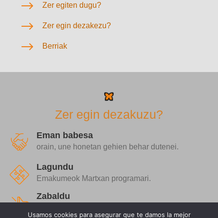
$
Zer egiten dugu?
$
Zer egin dezakezu?
$
Berriak
Zer egin dezakuzu?
Eman babesa
orain, une honetan gehien behar dutenei.
Lagundu
Emakumeok Martxan programari.
Zabaldu
eta hitz egin axolagabekeriak isilarazten dituen
Usamos cookies para asegurar que te damos la mejor
emakumeen alde.