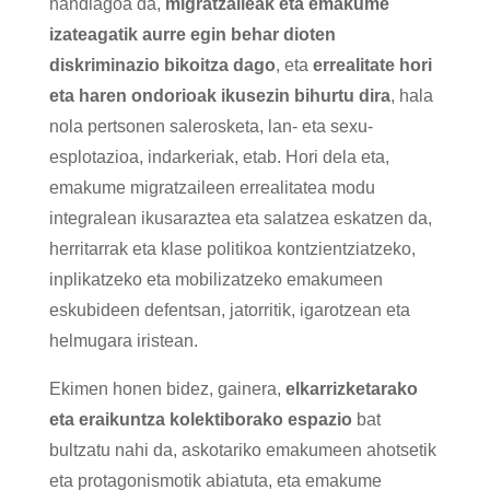
handiagoa da,
migratzaileak eta emakume
izateagatik aurre egin behar dioten
diskriminazio bikoitza dago
, eta
errealitate hori
eta haren ondorioak ikusezin bihurtu dira
, hala
nola pertsonen salerosketa, lan- eta sexu-
esplotazioa, indarkeriak, etab. Hori dela eta,
emakume migratzaileen errealitatea modu
integralean ikusaraztea eta salatzea eskatzen da,
herritarrak eta klase politikoa kontzientziatzeko,
inplikatzeko eta mobilizatzeko emakumeen
eskubideen defentsan, jatorritik, igarotzean eta
helmugara iristean.
Ekimen honen bidez, gainera,
elkarrizketarako
eta eraikuntza kolektiborako espazio
bat
bultzatu nahi da, askotariko emakumeen ahotsetik
eta protagonismotik abiatuta, eta emakume