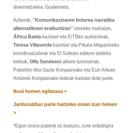
diseinatzailea, Guatemala.
Azkenik,
“Komunikazioaren boterea narratiba
alternatiboen eraikuntzan”
izeneko mahaian,
África Baeta
kazetari eta EiTBko aurkezleak,
Teresa Villaverde
kazetari eta Pikara Magazineko
koordinatzaileak eta El Saltoko editore taldeko
kideak,
Olfa Sendesni
aktore tunisiarrak,
Pabellón 6ko Gazte Konpainiako eta Euri Artean
Antzerki Konpainiako kideak hartuko dute parte.
Ikusi hemen egitaraua >
Jardunaldian parte hartzeko eman izan hemen
>
*Egun osora joaterik ez baduzu, zure ordutegira