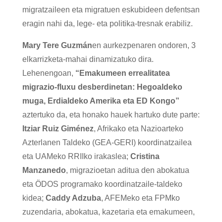
migratzaileen eta migratuen eskubideen defentsan
eragin nahi da, lege- eta politika-tresnak erabiliz.
Mary Tere Guzmán
en aurkezpenaren ondoren, 3
elkarrizketa-mahai dinamizatuko dira.
Lehenengoan,
“Emakumeen errealitatea
migrazio-fluxu desberdinetan: Hegoaldeko
muga, Erdialdeko Amerika eta ED Kongo”
aztertuko da, eta honako hauek hartuko dute parte:
Itziar Ruiz Giménez
, Afrikako eta Nazioarteko
Azterlanen Taldeko (GEA-GERI) koordinatzailea
eta UAMeko RRIIko irakaslea;
Cristina
Manzanedo
, migrazioetan aditua den abokatua
eta ÖDOS programako koordinatzaile-taldeko
kidea;
Caddy Adzuba
, AFEMeko eta FPMko
zuzendaria, abokatua, kazetaria eta emakumeen,