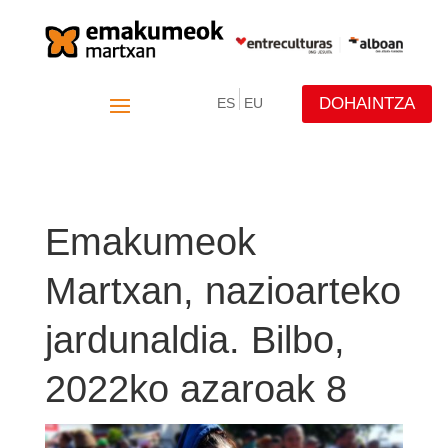
DOHAINTZA
ES
EU
Emakumeok
Martxan, nazioarteko
jardunaldia. Bilbo,
2022ko azaroak 8