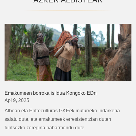
Emakumeen borroka isildua Kongoko EDn
Api 9, 2025
Alboan eta Entreculturas GKEek muturreko indarkeria
salatu dute, eta emakumeek erresistentzian duten
funtsezko zeregina nabarmendu dute