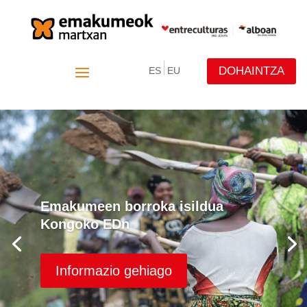
DOHAINTZA
ES
EU
Emakumeen borroka isildua
Kongoko EDn
Informazio gehiago