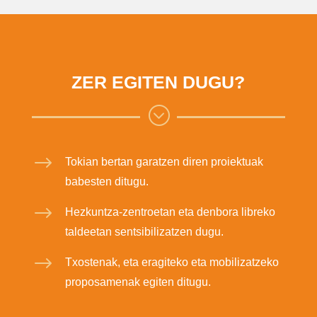
ZER EGITEN DUGU?
;
$
Tokian bertan garatzen diren proiektuak
babesten ditugu.
$
Hezkuntza-zentroetan eta denbora libreko
taldeetan sentsibilizatzen dugu.
$
Txostenak, eta eragiteko eta mobilizatzeko
proposamenak egiten ditugu.