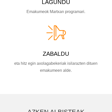
LAGUNDU
Emakumeok Martxan programari.
ZABALDU
eta hitz egin axolagabekeriak isilarazten dituen
emakumeen alde.
AZKEN ALBISTEAK