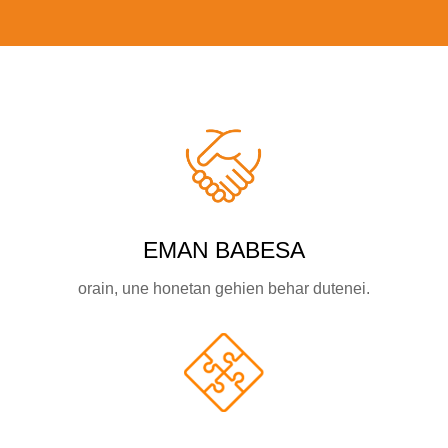
EMAN BABESA
orain, une honetan gehien behar dutenei.