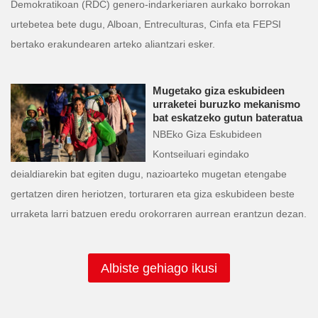
Demokratikoan (RDC) genero-indarkeriaren aurkako borrokan
urtebetea bete dugu, Alboan, Entreculturas, Cinfa eta FEPSI
bertako erakundearen arteko aliantzari esker.
Mugetako giza eskubideen
urraketei buruzko mekanismo
bat eskatzeko gutun bateratua
NBEko Giza Eskubideen
Kontseiluari egindako
deialdiarekin bat egiten dugu, nazioarteko mugetan etengabe
gertatzen diren heriotzen, torturaren eta giza eskubideen beste
urraketa larri batzuen eredu orokorraren aurrean erantzun dezan.
Albiste gehiago ikusi