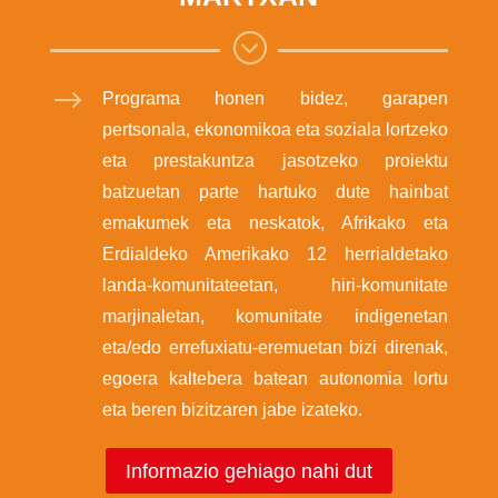
;
$
Programa honen bidez, garapen
pertsonala, ekonomikoa eta soziala lortzeko
eta prestakuntza jasotzeko proiektu
batzuetan parte hartuko dute hainbat
emakumek eta neskatok, Afrikako eta
Erdialdeko Amerikako 12 herrialdetako
landa-komunitateetan, hiri-komunitate
marjinaletan, komunitate indigenetan
eta/edo errefuxiatu-eremuetan bizi direnak,
egoera kaltebera batean autonomia lortu
eta beren bizitzaren jabe izateko.
Informazio gehiago nahi dut