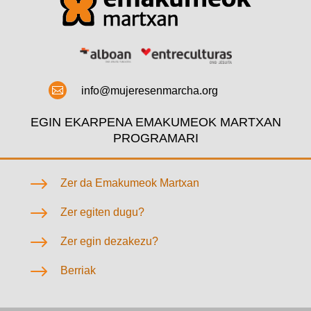

info@mujeresenmarcha.org
EGIN EKARPENA EMAKUMEOK MARTXAN
PROGRAMARI
$
Zer da Emakumeok Martxan
$
Zer egiten dugu?
$
Zer egin dezakezu?
$
Berriak