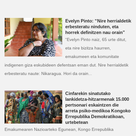
Evelyn Pinto: “Nire herrialdetik
erbesteratu ninduten, eta
horrek definitzen nau orain”
“Evelyn Pinto naiz, 65 urte ditut,
eta nire bizitza haurren,
emakumeen eta komunitate
indigenen giza eskubideen defentsan eman dut. Nire herrialdetik
erbesteratu naute: Nikaragua. Hori da orain...
Cinfarekin sinatutako
lankidetza-hitzarmenak 15.000
pertsonari eskaintzen die
arreta psiko-medikoa Kongoko
Errepublika Demokratikoan,
urtebetean
Emakumearen Nazioarteko Egunean, Kongo Errepublika