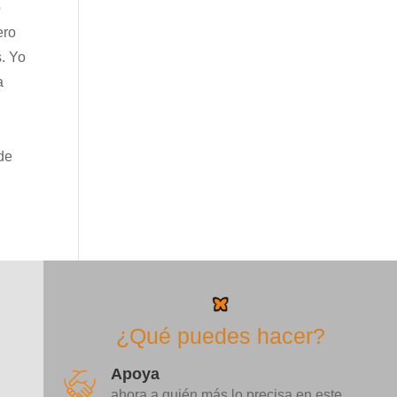
ó
ero
s. Yo
a
 de
¿Qué puedes hacer?
Apoya
ahora a quién más lo precisa en este