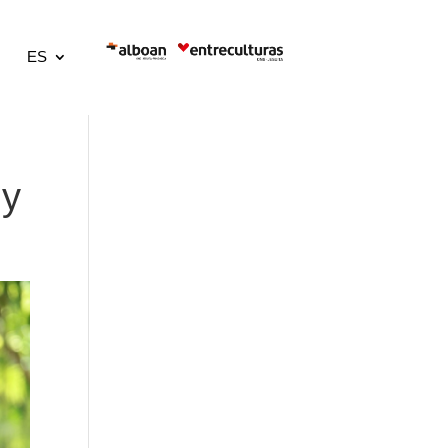
ES
 y