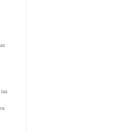
las
 las
ara