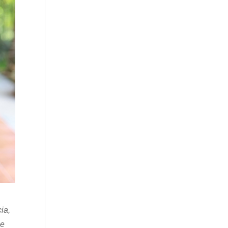
ia,
me