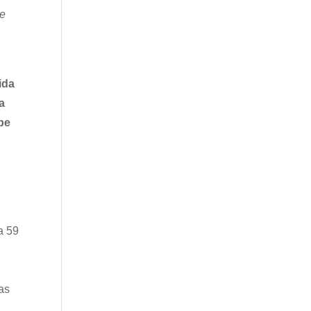
ue
ida
a
pe
a 59
as