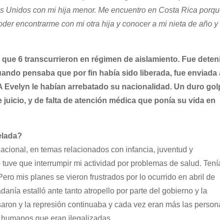
os Unidos con mi hija menor. Me encuentro en Costa Rica porq
er encontrarme con mi otra hija y conocer a mi nieta de año y
s que 6 transcurrieron en régimen de aislamiento. Fue deten
ando pensaba que por fin había sido liberada, fue enviada 
A Evelyn le habían arrebatado su nacionalidad. Un duro gol
 juicio, y de falta de atención médica que ponía su vida en
elada?
nacional, en temas relacionados con infancia, juventud y
tuve que interrumpir mi actividad por problemas de salud. Tení
ro mis planes se vieron frustrados por lo ocurrido en abril de
anía estalló ante tanto atropello por parte del gobierno y la
saron y la represión continuaba y cada vez eran más las person
 humanos que eran ilegalizadas.